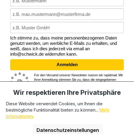
Ich stimme zu, dass meine personenbezogenen Daten
genutzt werden, um werbliche E-Mails zu erhalten, und
weiß, dass ich dies jederzeit via email an
info@schwick.de widerrufen kann.
Anmelden
Für den Versand unserer Newsletter nutzen wir rapidmail. Mit
Ihrer Anmeldung stimmen Sie zu, dass die eingegebenen
Daten an rapidmail übermittelt werden. Beachten Sie bitte
auch die
AGB
und
Datenschutzbestimmungen
von rapidmail.
Wir respektieren Ihre Privatsphäre
Diese Website verwendet Cookies, um Ihnen die
bestmögliche Funktionalität bieten zu können...
Mehr
* Alle Preise exkl. gesetzl. Mehrwertsteuer zzgl.
Informationen
.
Versandkosten
und ggf. Nachnahmegebühren, wenn nicht
anders angegeben. Wir beliefern nur Geschäftskunden,
Datenschutzeinstellungen
private Endverbraucher können nicht beliefert werden.