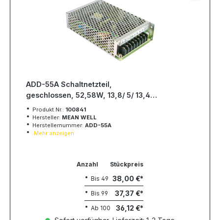
ADD-55A Schaltnetzteil,
geschlossen, 52,58W, 13,8/ 5/ 13,4V,
MEAN WELL
Produkt Nr.:
100841
Hersteller:
MEAN WELL
Herstellernummer:
ADD-55A
Mehr anzeigen
Anzahl
Stückpreis
38,00 €
Bis
49
37,37 €
Bis
99
36,12 €
Ab
100