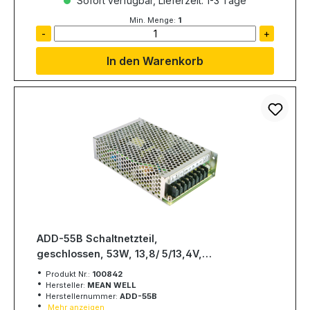
Sofort verfügbar, Lieferzeit: 1-3 Tage
Min. Menge:
1
-
+
In den Warenkorb
ADD-55B Schaltnetzteil,
geschlossen, 53W, 13,8/ 5/13,4V,
MEAN WELL
Produkt Nr.:
100842
Hersteller:
MEAN WELL
Herstellernummer:
ADD-55B
Mehr anzeigen