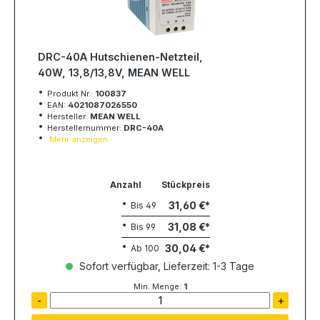
DRC-40A Hutschienen-Netzteil,
40W, 13,8/13,8V, MEAN WELL
Produkt Nr.:
100837
EAN:
4021087026550
Hersteller:
MEAN WELL
Herstellernummer:
DRC-40A
Mehr anzeigen
Anzahl
Stückpreis
31,60 €
Bis
49
31,08 €
Bis
99
30,04 €
Ab
100
Sofort verfügbar, Lieferzeit: 1-3 Tage
Min. Menge:
1
-
+