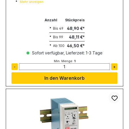
Mehr anzeigen
Anzahl
Stückpreis
48,90 €
Bis
49
48,11 €
Bis
99
46,50 €
Ab
100
Sofort verfügbar, Lieferzeit: 1-3 Tage
Min. Menge:
1
-
+
In den Warenkorb