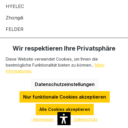
HYELEC
Zhongdi
FELDER
SUPERIOR
Wir respektieren Ihre Privatsphäre
Diese Website verwendet Cookies, um Ihnen die
bestmögliche Funktionalität bieten zu können...
Mehr
Bleiben Sie mit uns in Verbindung
Informationen
.
Datenschutzeinstellungen
Nur funktionale Cookies akzeptieren
Alle Cookies akzeptieren
- Impressum
- AGB
- Datenschutz