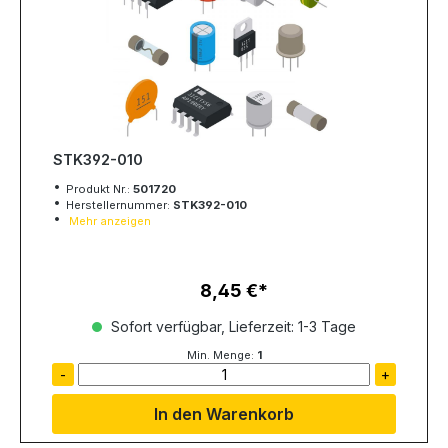
STK392-010
Produkt Nr.:
501720
Herstellernummer:
STK392-010
Mehr anzeigen
8,45 €
Regulärer Preis:
Sofort verfügbar, Lieferzeit: 1-3 Tage
Min. Menge:
1
-
+
In den Warenkorb