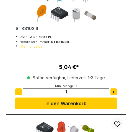
STK3102III
Produkt Nr.:
501719
Herstellernummer:
STK3102III
Mehr anzeigen
5,04 €
Regulärer Preis:
Sofort verfügbar, Lieferzeit: 1-3 Tage
Min. Menge:
1
-
+
In den Warenkorb