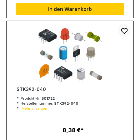
In den Warenkorb
STK392-040
Produkt Nr.:
501722
Herstellernummer:
STK392-040
Mehr anzeigen
8,38 €
Regulärer Preis: