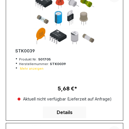
STK0039
Produkt Nr.:
501705
Herstellernummer:
STK0039
Mehr anzeigen
5,68 €
Regulärer Preis:
Aktuell nicht verfügbar (Lieferzeit auf Anfrage)
Details