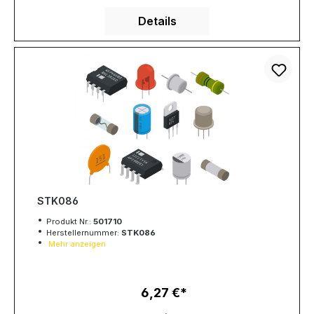
Details
STK086
Produkt Nr.:
501710
Herstellernummer:
STK086
Mehr anzeigen
6,27 €
Regulärer Preis: