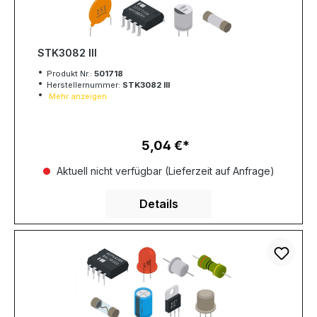
STK3082 III
Produkt Nr.:
501718
Herstellernummer:
STK3082 III
Mehr anzeigen
5,04 €
Regulärer Preis:
Aktuell nicht verfügbar (Lieferzeit auf Anfrage)
Details