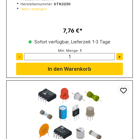
Herstellernummer:
STK2230
Mehr anzeigen
7,76 €
Regulärer Preis:
Sofort verfügbar, Lieferzeit: 1-3 Tage
Min. Menge:
1
-
+
In den Warenkorb