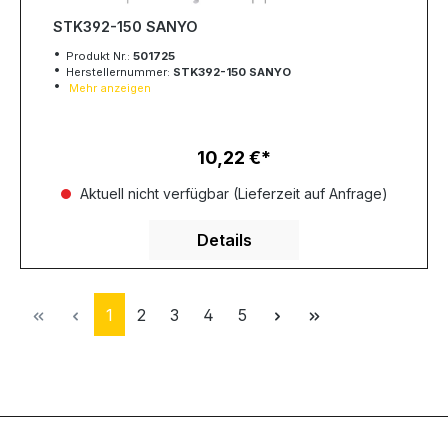
STK392-150 SANYO
Produkt Nr.:
501725
Herstellernummer:
STK392-150 SANYO
Mehr anzeigen
10,22 €
Regulärer Preis:
Aktuell nicht verfügbar (Lieferzeit auf Anfrage)
Details
Seite
Seite
Seite
Seite
Seite
1
2
3
4
5