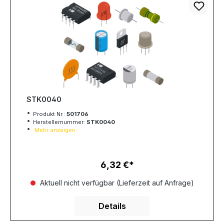
STK0040
Produkt Nr.:
501706
Herstellernummer:
STK0040
Mehr anzeigen
6,32 €
Regulärer Preis:
Aktuell nicht verfügbar (Lieferzeit auf Anfrage)
Details