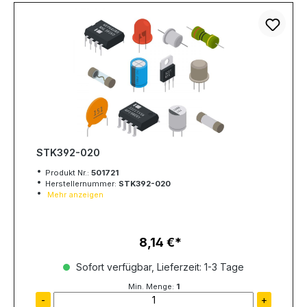
STK392-020
Produkt Nr.:
501721
Herstellernummer:
STK392-020
Mehr anzeigen
8,14 €
Regulärer Preis:
Sofort verfügbar, Lieferzeit: 1-3 Tage
Min. Menge:
1
-
+