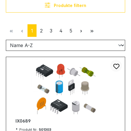
Produkte filtern
Seite
Seite
Seite
Seite
Seite
1
2
3
4
5
IX0689
Produkt Nr.:
501303