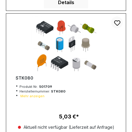
Details
STK080
Produkt Nr.:
501709
Herstellernummer:
STK080
Mehr anzeigen
5,03 €
Regulärer Preis:
Aktuell nicht verfügbar (Lieferzeit auf Anfrage)