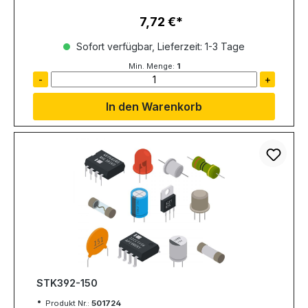
7,72 €
Regulärer Preis:
Sofort verfügbar, Lieferzeit: 1-3 Tage
Min. Menge:
1
-
+
In den Warenkorb
STK392-150
Produkt Nr.:
501724