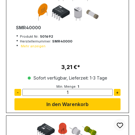
SMR40000
Produkt Nr.:
501692
Herstellernummer:
SMR40000
Mehr anzeigen
3,21 €
Regulärer Preis:
Sofort verfügbar, Lieferzeit: 1-3 Tage
Min. Menge:
1
-
+
In den Warenkorb