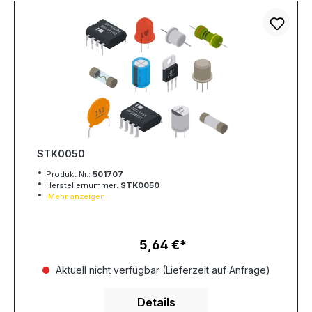
STK0050
Produkt Nr.:
501707
Herstellernummer:
STK0050
Mehr anzeigen
5,64 €
Regulärer Preis:
Aktuell nicht verfügbar (Lieferzeit auf Anfrage)
Details