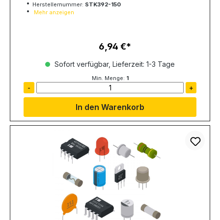
Herstellernummer:
STK392-150
Mehr anzeigen
6,94 €
Regulärer Preis:
Sofort verfügbar, Lieferzeit: 1-3 Tage
Min. Menge:
1
-
+
In den Warenkorb