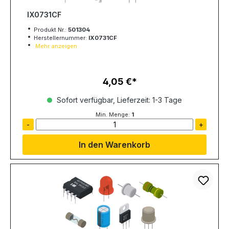
IX0731CF
Produkt Nr.:
501304
Herstellernummer:
IX0731CF
Mehr anzeigen
4,05 €
Regulärer Preis:
Sofort verfügbar, Lieferzeit: 1-3 Tage
Min. Menge:
1
-
+
In den Warenkorb