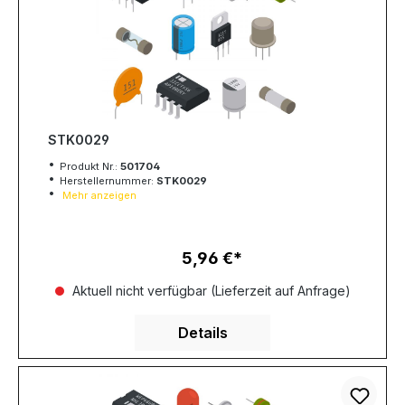
STK0029
Produkt Nr.:
501704
Herstellernummer:
STK0029
Mehr anzeigen
5,96 €
Regulärer Preis:
Aktuell nicht verfügbar (Lieferzeit auf Anfrage)
Details