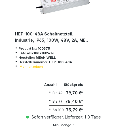
HEP-100-48A Schaltnetzteil,
Industrie, IP65, 100W, 48V, 2A, MEAN
WELL
Produkt Nr.:
100375
EAN:
4021087032476
Hersteller:
MEAN WELL
Herstellernummer:
HEP-100-48A
Mehr anzeigen
Anzahl
Stückpreis
79,70 €
Bis
49
78,40 €
Bis
99
75,79 €
Ab
100
Sofort verfügbar, Lieferzeit: 1-3 Tage
Min. Menge:
1