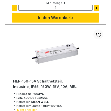
Min. Menge:
1
-
+
In den Warenkorb
HEP-150-15A Schaltnetzteil,
Industrie, IP65, 150W, 15V, 10A, MEAN
WELL
Produkt Nr.:
100396
EAN:
4021087032445
Hersteller:
MEAN WELL
Herstellernummer:
HEP-150-15A
Mehr anzeigen