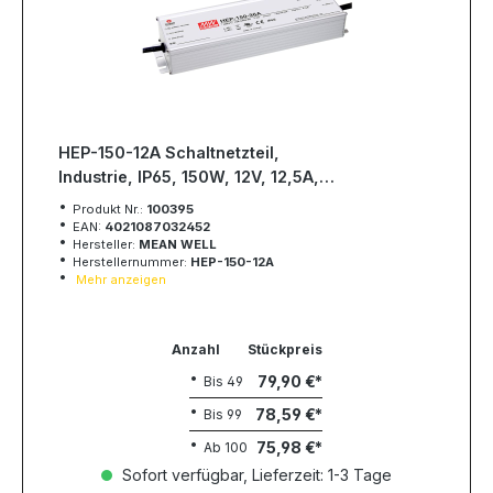
HEP-150-12A Schaltnetzteil,
Industrie, IP65, 150W, 12V, 12,5A,
MEAN WELL
Produkt Nr.:
100395
EAN:
4021087032452
Hersteller:
MEAN WELL
Herstellernummer:
HEP-150-12A
Mehr anzeigen
Anzahl
Stückpreis
79,90 €
Bis
49
78,59 €
Bis
99
75,98 €
Ab
100
Sofort verfügbar, Lieferzeit: 1-3 Tage