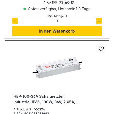
73,60 €
Ab
100
Sofort verfügbar, Lieferzeit: 1-3 Tage
Min. Menge:
1
-
+
In den Warenkorb
HEP-100-36A Schaltnetzteil,
Industrie, IP65, 100W, 36V, 2,65A,
MEAN WELL
Produkt Nr.:
100374
EAN:
4021087032483