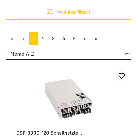
Produkte filtern
Seite
Seite
Seite
Seite
Seite
1
2
3
4
5
CSP-3000-120 Schaltnetzteil,