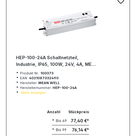
HEP-100-24A Schaltnetzteil,
Industrie, IP65, 100W, 24V, 4A, MEAN
WELL
Produkt Nr.:
100373
EAN:
4021087032490
Hersteller:
MEAN WELL
Herstellernummer:
HEP-100-24A
Mehr anzeigen
Anzahl
Stückpreis
77,40 €
Bis
49
76,14 €
Bis
99