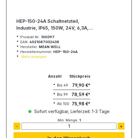
HEP-150-24A Schaltnetzteil,
Industrie, IP65, 150W, 24V, 6,3A,
MEAN WELL
Produkt Nr.:
100397
EAN:
4021087032438
Hersteller:
MEAN WELL
Herstellernummer:
HEP-150-24A
Mehr anzeigen
Anzahl
Stückpreis
79,90 €
Bis
49
78,59 €
Bis
99
75,98 €
Ab
100
Sofort verfügbar, Lieferzeit: 1-3 Tage
Min. Menge:
1
-
+