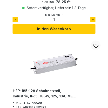
78,25 €
Ab
100
Sofort verfügbar, Lieferzeit: 1-3 Tage
Min. Menge:
1
-
+
In den Warenkorb
HEP-185-12A Schaltnetzteil,
Industrie, IP65, 185W, 12V, 13A, MEAN
WELL
Produkt Nr.:
100431
EAN:
4021087032391