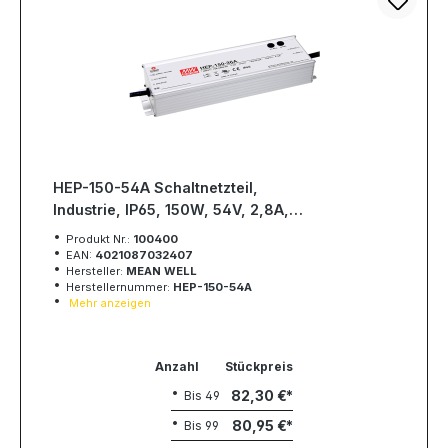
HEP-150-54A Schaltnetzteil,
Industrie, IP65, 150W, 54V, 2,8A,
MEAN WELL
Produkt Nr.:
100400
EAN:
4021087032407
Hersteller:
MEAN WELL
Herstellernummer:
HEP-150-54A
Mehr anzeigen
Anzahl
Stückpreis
82,30 €
Bis
49
80,95 €
Bis
99