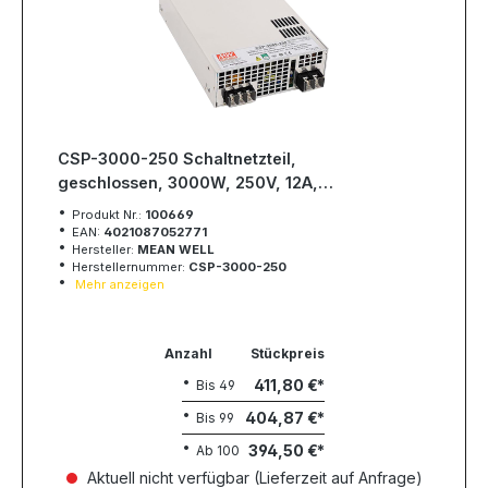
CSP-3000-250 Schaltnetzteil,
geschlossen, 3000W, 250V, 12A,
MEAN WELL
Produkt Nr.:
100669
EAN:
4021087052771
Hersteller:
MEAN WELL
Herstellernummer:
CSP-3000-250
Mehr anzeigen
Anzahl
Stückpreis
411,80 €
Bis
49
404,87 €
Bis
99
394,50 €
Ab
100
Aktuell nicht verfügbar (Lieferzeit auf Anfrage)