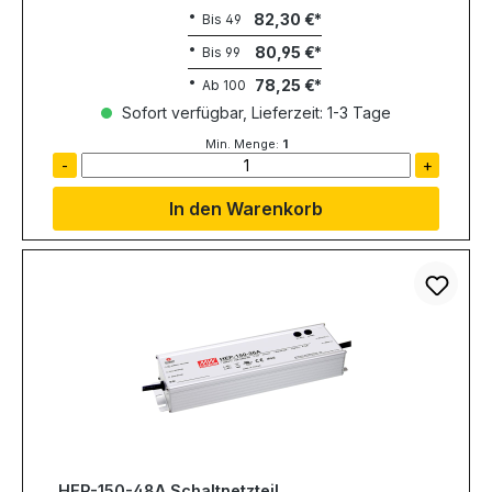
82,30 €
Bis
49
80,95 €
Bis
99
78,25 €
Ab
100
Sofort verfügbar, Lieferzeit: 1-3 Tage
Min. Menge:
1
-
+
In den Warenkorb
HEP-150-48A Schaltnetzteil,