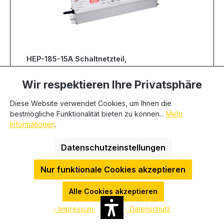
HEP-185-15A Schaltnetzteil,
Industrie, IP65, 185W, 15V, 11,5A,
MEAN WELL
Wir respektieren Ihre Privatsphäre
Produkt Nr.:
100432
EAN:
4021087032384
Hersteller:
MEAN WELL
Diese Website verwendet Cookies, um Ihnen die
Herstellernummer:
HEP-185-15A
bestmögliche Funktionalität bieten zu können...
Mehr
Mehr anzeigen
Informationen
.
Datenschutzeinstellungen
Anzahl
Stückpreis
84,80 €
Bis
49
Nur funktionale Cookies akzeptieren
83,41 €
Bis
99
Alle Cookies akzeptieren
80,63 €
Ab
100
Sofort verfügbar, Lieferzeit: 1-3 Tage
- Impressum
- AGB
- Datenschutz
Min. Menge:
1