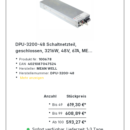
DPU-3200-48 Schaltnetzteil,
geschlossen, 3216W, 48V, 67A, MEAN
WELL
Produkt Nr.:
100678
EAN:
4021087047524
Hersteller:
MEAN WELL
Herstellernummer:
DPU-3200-48
Mehr anzeigen
Anzahl
Stückpreis
619,30 €
Bis
49
608,89 €
Bis
99
593,27 €
Ab
100
Sofort verfügbar, Lieferzeit: 1-3 Tage