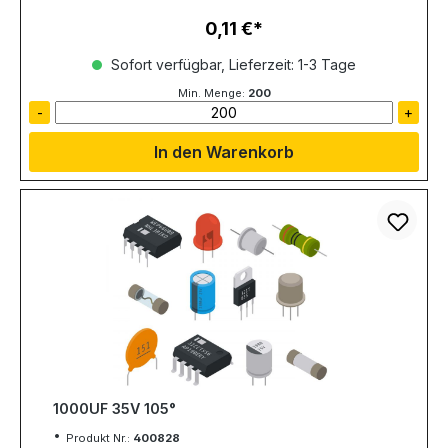
0,11 €
Regulärer Preis:
Sofort verfügbar, Lieferzeit: 1-3 Tage
Min. Menge:
200
-
+
In den Warenkorb
1000UF 35V 105°
Produkt Nr.:
400828