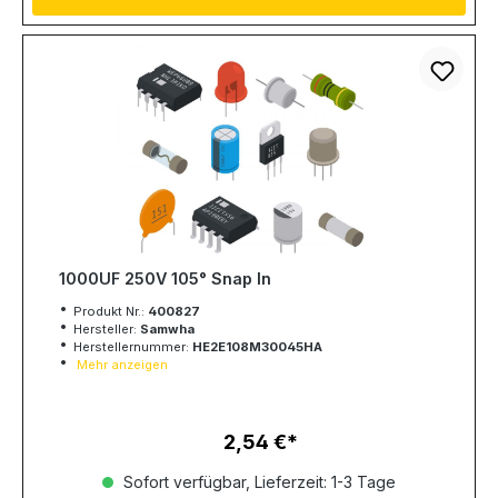
1000UF 250V 105° Snap In
Produkt Nr.:
400827
Hersteller:
Samwha
Herstellernummer:
HE2E108M30045HA
Mehr anzeigen
2,54 €
Regulärer Preis:
Sofort verfügbar, Lieferzeit: 1-3 Tage