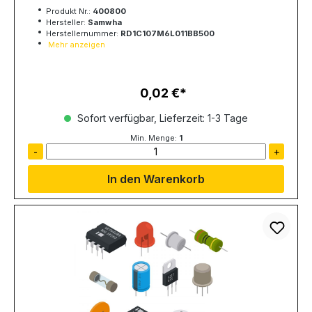
Produkt Nr.:
400800
Hersteller:
Samwha
Herstellernummer:
RD1C107M6L011BB500
Mehr anzeigen
0,02 €
Regulärer Preis:
Sofort verfügbar, Lieferzeit: 1-3 Tage
Min. Menge:
1
-
+
In den Warenkorb