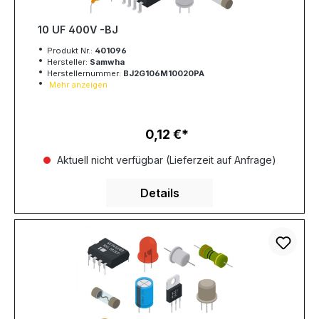
10 UF 400V -BJ
Produkt Nr.:
401096
Hersteller:
Samwha
Herstellernummer:
BJ2G106M10020PA
Mehr anzeigen
0,12 €
Regulärer Preis:
Aktuell nicht verfügbar (Lieferzeit auf Anfrage)
Details