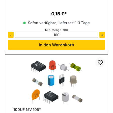
0,15 €
Regulärer Preis:
Sofort verfügbar, Lieferzeit: 1-3 Tage
Min. Menge:
100
-
+
In den Warenkorb
100UF 16V 105°