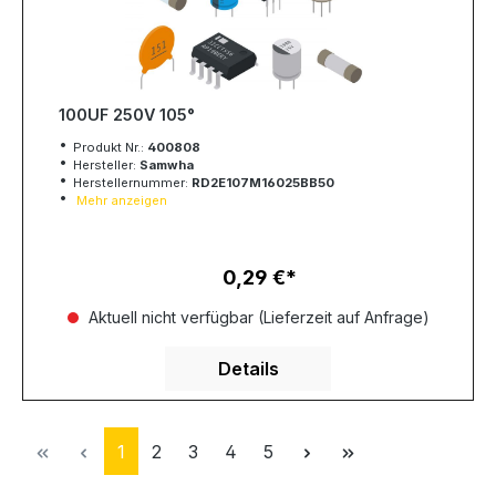
100UF 250V 105°
Produkt Nr.:
400808
Hersteller:
Samwha
Herstellernummer:
RD2E107M16025BB50
Mehr anzeigen
0,29 €
Regulärer Preis:
Aktuell nicht verfügbar (Lieferzeit auf Anfrage)
Details
Seite
Seite
Seite
Seite
Seite
1
2
3
4
5