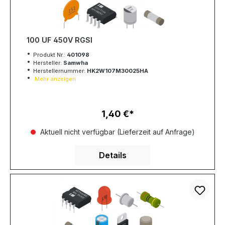
100 UF 450V RGSI
Produkt Nr.:
401098
Hersteller:
Samwha
Herstellernummer:
HK2W107M30025HA
Mehr anzeigen
1,40 €
Regulärer Preis:
Aktuell nicht verfügbar (Lieferzeit auf Anfrage)
Details