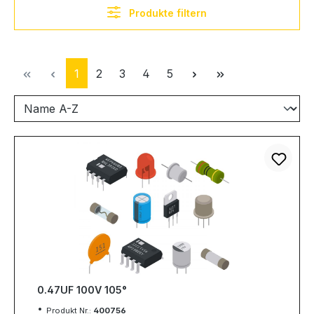
Produkte filtern
Seite
Seite
Seite
Seite
Seite
1
2
3
4
5
0.47UF 100V 105°
Produkt Nr.:
400756