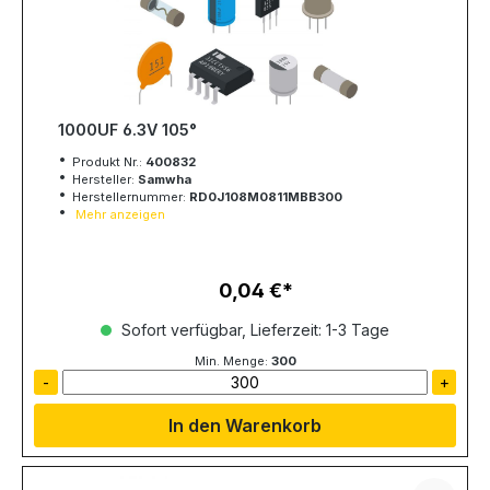
1000UF 6.3V 105°
Produkt Nr.:
400832
Hersteller:
Samwha
Herstellernummer:
RD0J108M0811MBB300
Mehr anzeigen
0,04 €
Regulärer Preis:
Sofort verfügbar, Lieferzeit: 1-3 Tage
Min. Menge:
300
-
+
In den Warenkorb