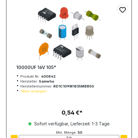
10000UF 16V 105°
Produkt Nr.:
400842
Hersteller:
Samwha
Herstellernummer:
RD1C109M1835MBB50
Mehr anzeigen
0,54 €
Regulärer Preis:
Sofort verfügbar, Lieferzeit: 1-3 Tage
Min. Menge:
50