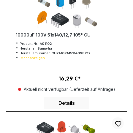
10000uF 100V 51x140/12,7 105° CU
Produkt Nr.:
401102
Hersteller:
Samwha
Herstellernummer:
CU2A109M51140SB217
Mehr anzeigen
16,29 €
Regulärer Preis:
Aktuell nicht verfügbar (Lieferzeit auf Anfrage)
Details