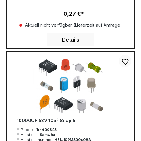
0,27 €
Regulärer Preis:
Aktuell nicht verfügbar (Lieferzeit auf Anfrage)
Details
10000UF 63V 105° Snap In
Produkt Nr.:
400843
Hersteller:
Samwha
Herstellernummer:
HE1J109M30060HA