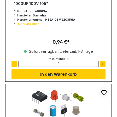
1000UF 100V 105°
Produkt Nr.:
400836
Hersteller:
Samwha
Herstellernummer:
HE2A108M22035HA
Mehr anzeigen
0,94 €
Regulärer Preis:
Sofort verfügbar, Lieferzeit: 1-3 Tage
Min. Menge:
1
-
+
In den Warenkorb