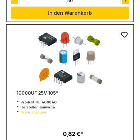
-
+
In den Warenkorb
10000UF 25V 105°
Produkt Nr.:
400840
Hersteller:
Samwha
Mehr anzeigen
0,82 €
Regulärer Preis: