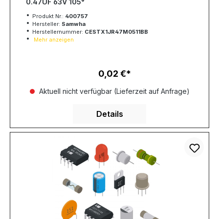
0.47UF 63V 105°
Produkt Nr.:
400757
Hersteller:
Samwha
Herstellernummer:
CESTX1JR47M0511BB
Mehr anzeigen
0,02 €
Regulärer Preis:
Aktuell nicht verfügbar (Lieferzeit auf Anfrage)
Details