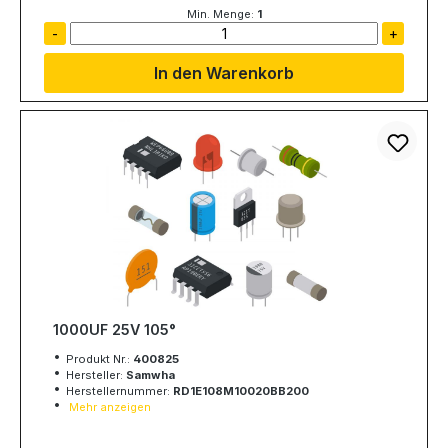
Min. Menge:
1
-
+
In den Warenkorb
1000UF 25V 105°
Produkt Nr.:
400825
Hersteller:
Samwha
Herstellernummer:
RD1E108M10020BB200
Mehr anzeigen