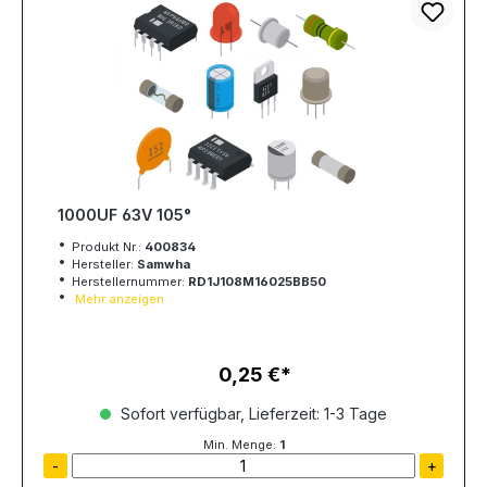
1000UF 63V 105°
Produkt Nr.:
400834
Hersteller:
Samwha
Herstellernummer:
RD1J108M16025BB50
Mehr anzeigen
0,25 €
Regulärer Preis:
Sofort verfügbar, Lieferzeit: 1-3 Tage
Min. Menge:
1
-
+