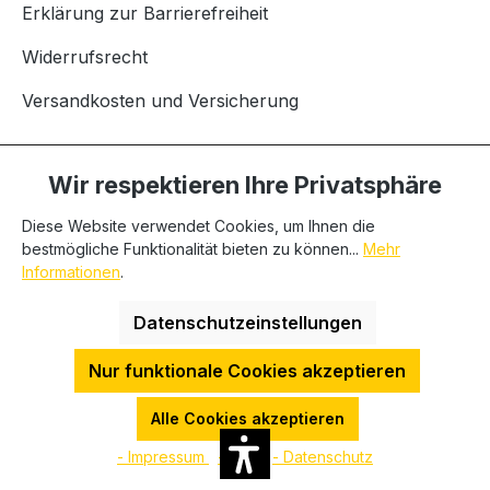
Erklärung zur Barrierefreiheit
Widerrufsrecht
Versandkosten und Versicherung
Wir respektieren Ihre Privatsphäre
Marken
Diese Website verwendet Cookies, um Ihnen die
bestmögliche Funktionalität bieten zu können...
Mehr
Samwha
Informationen
.
HR-Diemen Efiter
Datenschutzeinstellungen
MEAN WELL
Nur funktionale Cookies akzeptieren
PCEnergy
Alle Cookies akzeptieren
PCElectrics
- Impressum
- AGB
- Datenschutz
UNI-T