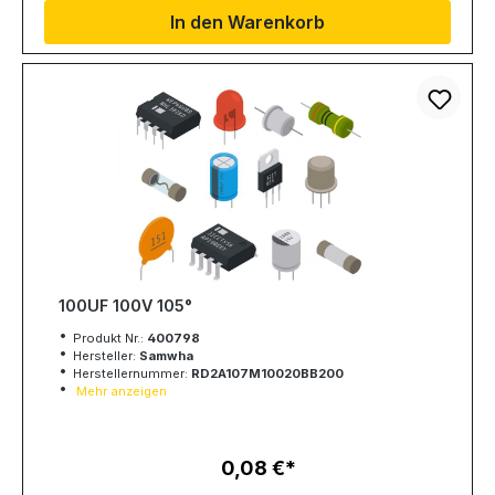
In den Warenkorb
100UF 100V 105°
Produkt Nr.:
400798
Hersteller:
Samwha
Herstellernummer:
RD2A107M10020BB200
Mehr anzeigen
0,08 €
Regulärer Preis: