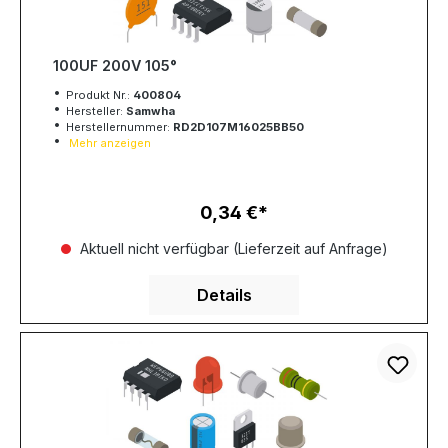
100UF 200V 105°
Produkt Nr.:
400804
Hersteller:
Samwha
Herstellernummer:
RD2D107M16025BB50
Mehr anzeigen
0,34 €
Regulärer Preis:
Aktuell nicht verfügbar (Lieferzeit auf Anfrage)
Details