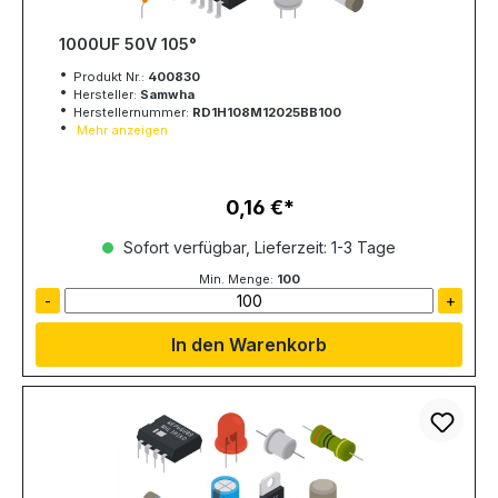
1000UF 50V 105°
Produkt Nr.:
400830
Hersteller:
Samwha
Herstellernummer:
RD1H108M12025BB100
Mehr anzeigen
0,16 €
Regulärer Preis:
Sofort verfügbar, Lieferzeit: 1-3 Tage
Min. Menge:
100
-
+
In den Warenkorb