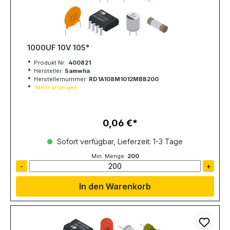
1000UF 10V 105°
Produkt Nr.:
400821
Hersteller:
Samwha
Herstellernummer:
RD1A108M1012MBB200
Mehr anzeigen
0,06 €
Regulärer Preis:
Sofort verfügbar, Lieferzeit: 1-3 Tage
Min. Menge:
200
-
+
In den Warenkorb