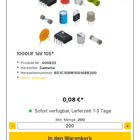
1000UF 16V 105°
Produkt Nr.:
400823
Hersteller:
Samwha
Herstellernummer:
RD1C108M10016BB200
Mehr anzeigen
0,08 €
Regulärer Preis:
Sofort verfügbar, Lieferzeit: 1-3 Tage
Min. Menge:
200
-
+
In den Warenkorb