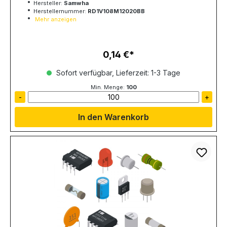
Hersteller:
Samwha
Herstellernummer:
RD1V108M12020BB
Mehr anzeigen
0,14 €
Regulärer Preis:
Sofort verfügbar, Lieferzeit: 1-3 Tage
Min. Menge:
100
-
+
In den Warenkorb