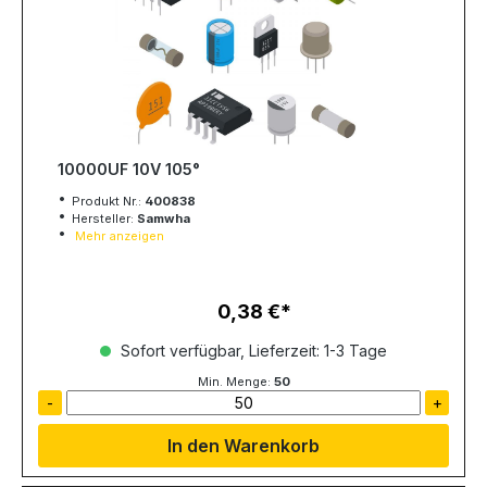
10000UF 10V 105°
Produkt Nr.:
400838
Hersteller:
Samwha
Mehr anzeigen
0,38 €
Regulärer Preis:
Sofort verfügbar, Lieferzeit: 1-3 Tage
Min. Menge:
50
-
+
In den Warenkorb