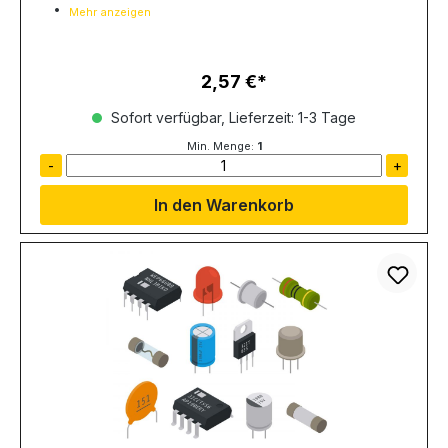
Mehr anzeigen
2,57 €
Regulärer Preis:
Sofort verfügbar, Lieferzeit: 1-3 Tage
Min. Menge:
1
-
+
In den Warenkorb