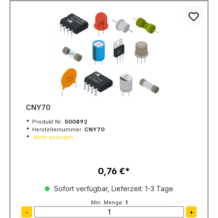
CNY70
Produkt Nr.:
500892
Herstellernummer:
CNY70
Mehr anzeigen
0,76 €
Regulärer Preis:
Sofort verfügbar, Lieferzeit: 1-3 Tage
Min. Menge:
1
-
+