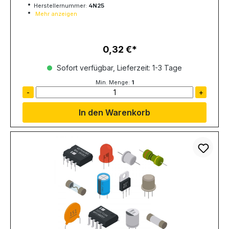
Herstellernummer:
4N25
Mehr anzeigen
0,32 €
Regulärer Preis:
Sofort verfügbar, Lieferzeit: 1-3 Tage
Min. Menge:
1
-
+
In den Warenkorb