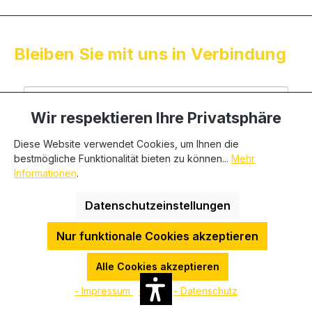
Bleiben Sie mit uns in Verbindung
Wir respektieren Ihre Privatsphäre
Diese Website verwendet Cookies, um Ihnen die
bestmögliche Funktionalität bieten zu können...
Mehr
Informationen
.
Datenschutzeinstellungen
Ich stimme zu, dass meine personenbezogenen Daten
genutzt werden, um werbliche E-Mails zu erhalten, und
Nur funktionale Cookies akzeptieren
weiß, dass ich dies jederzeit via email an
info@schwick.de widerrufen kann.
Alle Cookies akzeptieren
Anmelden
- Impressum
- AGB
- Datenschutz
Für den Versand unserer Newsletter nutzen wir rapidmail. Mit