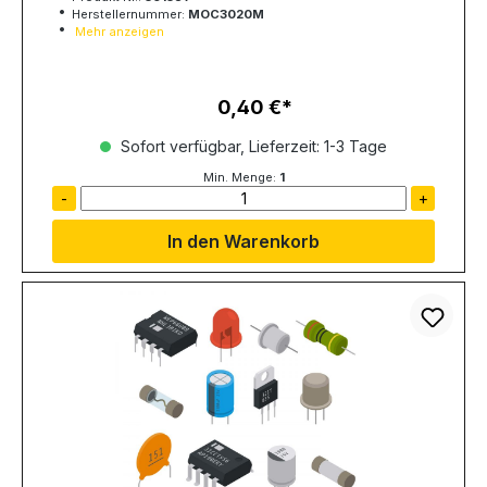
Herstellernummer:
MOC3020M
Mehr anzeigen
0,40 €
Regulärer Preis:
Sofort verfügbar, Lieferzeit: 1-3 Tage
Min. Menge:
1
-
+
In den Warenkorb