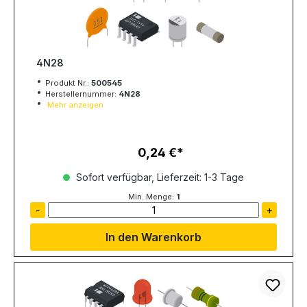
4N28
Produkt Nr.:
500545
Herstellernummer:
4N28
Mehr anzeigen
0,24 €
Regulärer Preis:
Sofort verfügbar, Lieferzeit: 1-3 Tage
Min. Menge:
1
-
+
In den Warenkorb