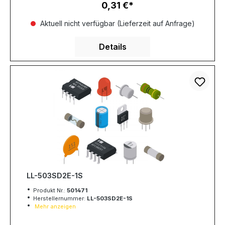
0,31 €
Regulärer Preis:
Aktuell nicht verfügbar (Lieferzeit auf Anfrage)
Details
LL-503SD2E-1S
Produkt Nr.:
501471
Herstellernummer:
LL-503SD2E-1S
Mehr anzeigen