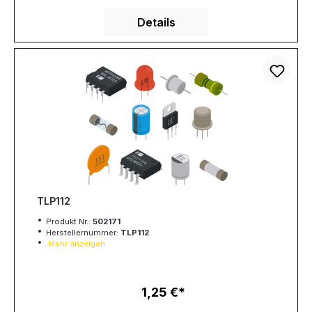
Details
TLP112
Produkt Nr.:
502171
Herstellernummer:
TLP112
Mehr anzeigen
1,25 €
Regulärer Preis: