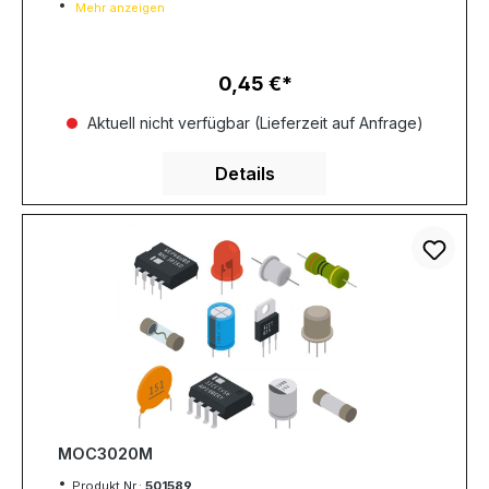
Mehr anzeigen
0,45 €
Regulärer Preis:
Aktuell nicht verfügbar (Lieferzeit auf Anfrage)
Details
MOC3020M
Produkt Nr.:
501589