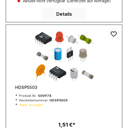
Aktuell nicht verfügbar (Lieferzeit auf Anfrage)
Details
HDSP5503
Produkt Nr.:
500978
Herstellernummer:
HDSP5503
Mehr anzeigen
1,51 €
Regulärer Preis: