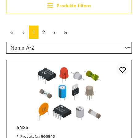
Produkte filtern
Seite
Seite
1
2
4N25
Produkt Nr.:
500543