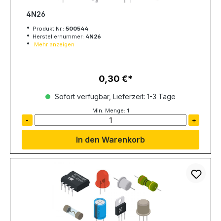
4N26
Produkt Nr.:
500544
Herstellernummer:
4N26
Mehr anzeigen
0,30 €
Regulärer Preis:
Sofort verfügbar, Lieferzeit: 1-3 Tage
Min. Menge:
1
-
+
In den Warenkorb