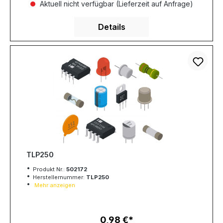
Aktuell nicht verfügbar (Lieferzeit auf Anfrage)
Details
TLP250
Produkt Nr.:
502172
Herstellernummer:
TLP250
Mehr anzeigen
0,98 €
Regulärer Preis: