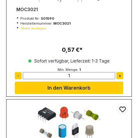
MOC3021
Produkt Nr.:
501590
Herstellernummer:
MOC3021
Mehr anzeigen
0,57 €
Regulärer Preis:
Sofort verfügbar, Lieferzeit: 1-3 Tage
Min. Menge:
1
-
+
In den Warenkorb