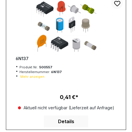
6N137
Produkt Nr.:
500557
Herstellernummer:
6N137
Mehr anzeigen
0,41 €
Regulärer Preis:
Aktuell nicht verfügbar (Lieferzeit auf Anfrage)
Details