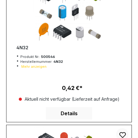
4N32
Produkt Nr.:
500546
Herstellernummer:
4N32
Mehr anzeigen
0,42 €
Regulärer Preis:
Aktuell nicht verfügbar (Lieferzeit auf Anfrage)
Details