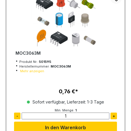
MOC3063M
Produkt Nr.:
501595
Herstellernummer:
MOC3063M
Mehr anzeigen
0,76 €
Regulärer Preis:
Sofort verfügbar, Lieferzeit: 1-3 Tage
Min. Menge:
1
-
+
In den Warenkorb