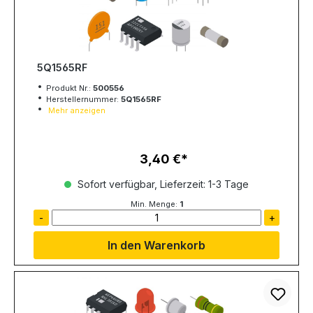
5Q1565RF
Produkt Nr.:
500556
Herstellernummer:
5Q1565RF
Mehr anzeigen
3,40 €
Regulärer Preis:
Sofort verfügbar, Lieferzeit: 1-3 Tage
Min. Menge:
1
-
+
In den Warenkorb