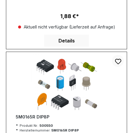
1,88 €
Regulärer Preis:
Aktuell nicht verfügbar (Lieferzeit auf Anfrage)
Details
5M0165R DIP8P
Produkt Nr.:
500550
Herstellernummer:
5M0165R DIP8P