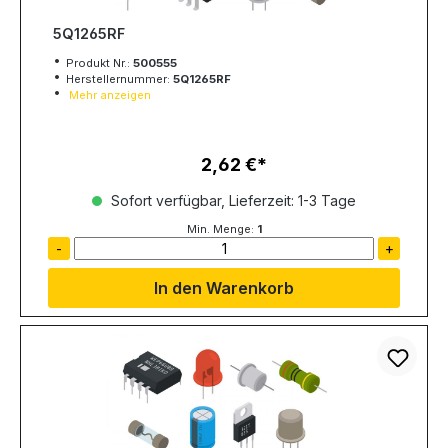
5Q1265RF
Produkt Nr.:
500555
Herstellernummer:
5Q1265RF
Mehr anzeigen
2,62 €
Regulärer Preis:
Sofort verfügbar, Lieferzeit: 1-3 Tage
Min. Menge:
1
-
+
In den Warenkorb