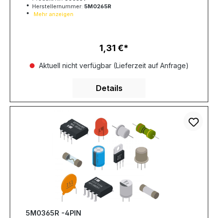
Herstellernummer:
5M0265R
Mehr anzeigen
1,31 €
Regulärer Preis:
Aktuell nicht verfügbar (Lieferzeit auf Anfrage)
Details
5M0365R -4PIN