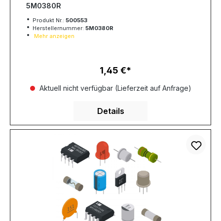
5M0380R
Produkt Nr.:
500553
Herstellernummer:
5M0380R
Mehr anzeigen
1,45 €
Regulärer Preis:
Aktuell nicht verfügbar (Lieferzeit auf Anfrage)
Details