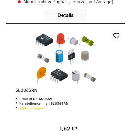
Aktuell nicht verfügbar (Lieferzeit auf Anfrage)
Details
5L0365RN
Produkt Nr.:
500549
Herstellernummer:
5L0365RN
Mehr anzeigen
1,62 €
Regulärer Preis: