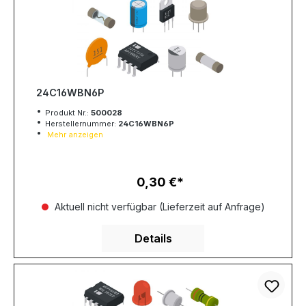
24C16WBN6P
Produkt Nr.:
500028
Herstellernummer:
24C16WBN6P
Mehr anzeigen
0,30 €
Regulärer Preis:
Aktuell nicht verfügbar (Lieferzeit auf Anfrage)
Details