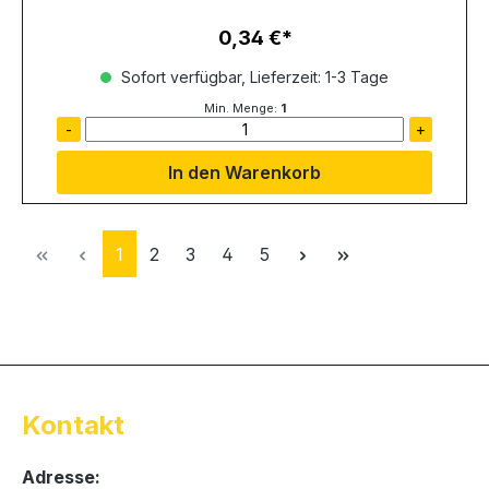
0,34 €
Regulärer Preis:
Sofort verfügbar, Lieferzeit: 1-3 Tage
Min. Menge:
1
-
+
In den Warenkorb
Seite
Seite
Seite
Seite
Seite
1
2
3
4
5
Kontakt
Adresse: