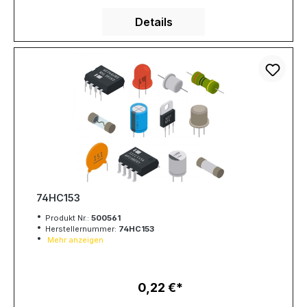
Details
74HC153
Produkt Nr.:
500561
Herstellernummer:
74HC153
Mehr anzeigen
0,22 €
Regulärer Preis: