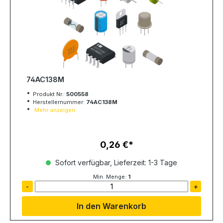
74AC138M
Produkt Nr.:
500558
Herstellernummer:
74AC138M
Mehr anzeigen
0,26 €
Regulärer Preis:
Sofort verfügbar, Lieferzeit: 1-3 Tage
Min. Menge:
1
-
+
In den Warenkorb