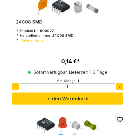
24C08 SMD
Produkt Nr.:
500027
Herstellernummer:
24C08 SMD
Mehr anzeigen
0,14 €
Regulärer Preis:
Sofort verfügbar, Lieferzeit: 1-3 Tage
Min. Menge:
1
-
+
In den Warenkorb