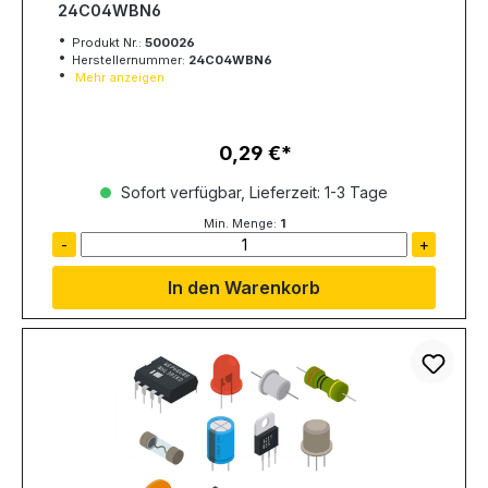
24C04WBN6
Produkt Nr.:
500026
Herstellernummer:
24C04WBN6
Mehr anzeigen
0,29 €
Regulärer Preis:
Sofort verfügbar, Lieferzeit: 1-3 Tage
Min. Menge:
1
-
+
In den Warenkorb