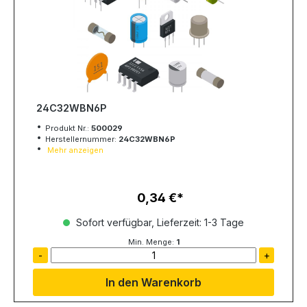
24C32WBN6P
Produkt Nr.:
500029
Herstellernummer:
24C32WBN6P
Mehr anzeigen
0,34 €
Regulärer Preis:
Sofort verfügbar, Lieferzeit: 1-3 Tage
Min. Menge:
1
-
+
In den Warenkorb