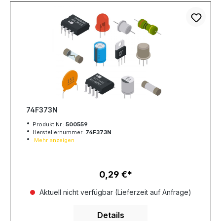
74F373N
Produkt Nr.:
500559
Herstellernummer:
74F373N
Mehr anzeigen
0,29 €
Regulärer Preis:
Aktuell nicht verfügbar (Lieferzeit auf Anfrage)
Details