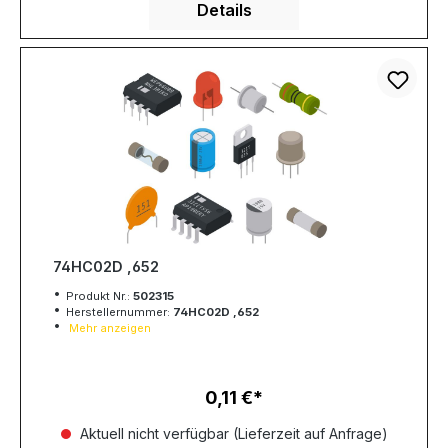
Details
74HC02D ,652
Produkt Nr.:
502315
Herstellernummer:
74HC02D ,652
Mehr anzeigen
0,11 €
Regulärer Preis:
Aktuell nicht verfügbar (Lieferzeit auf Anfrage)