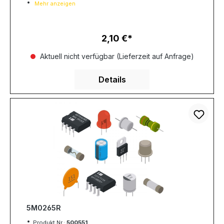
Mehr anzeigen
2,10 €
Regulärer Preis:
Aktuell nicht verfügbar (Lieferzeit auf Anfrage)
Details
5M0265R
Produkt Nr.:
500551