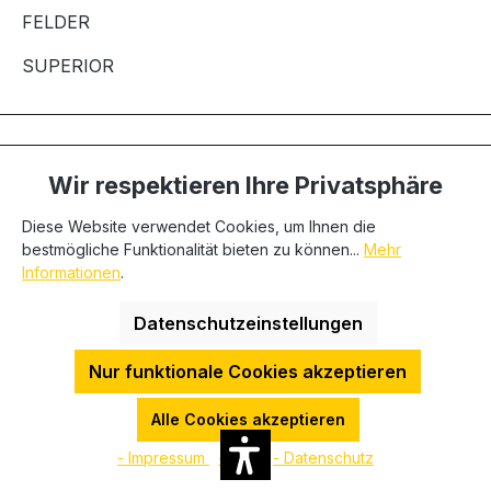
FELDER
SUPERIOR
Bleiben Sie mit uns in Verbindung
Wir respektieren Ihre Privatsphäre
Diese Website verwendet Cookies, um Ihnen die
bestmögliche Funktionalität bieten zu können...
Mehr
Informationen
.
Datenschutzeinstellungen
Nur funktionale Cookies akzeptieren
Alle Cookies akzeptieren
Ich stimme zu, dass meine personenbezogenen Daten
genutzt werden, um werbliche E-Mails zu erhalten, und
- Impressum
- AGB
- Datenschutz
weiß, dass ich dies jederzeit via email an