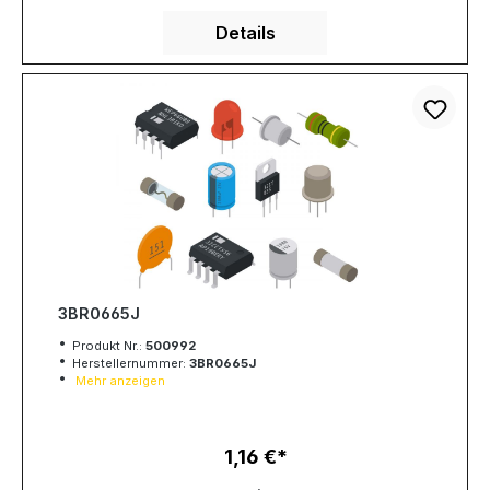
Details
3BR0665J
Produkt Nr.:
500992
Herstellernummer:
3BR0665J
Mehr anzeigen
1,16 €
Regulärer Preis: