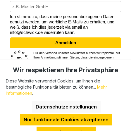
Ich stimme zu, dass meine personenbezogenen Daten
genutzt werden, um werbliche E-Mails zu erhalten, und
weiß, dass ich dies jederzeit via email an
info@schwick.de widerrufen kann.
Anmelden
Für den Versand unserer Newsletter nutzen wir rapidmail. Mit
Ihrer Anmeldung stimmen Sie zu, dass die eingegebenen
Daten an rapidmail übermittelt werden. Beachten Sie bitte
auch die
AGB
und
Datenschutzbestimmungen
von rapidmail.
Wir respektieren Ihre Privatsphäre
Diese Website verwendet Cookies, um Ihnen die
bestmögliche Funktionalität bieten zu können...
Mehr
* Alle Preise exkl. gesetzl. Mehrwertsteuer zzgl.
Informationen
.
Versandkosten
und ggf. Nachnahmegebühren, wenn nicht
anders angegeben. Wir beliefern nur Geschäftskunden,
Datenschutzeinstellungen
private Endverbraucher können nicht beliefert werden.
Nur funktionale Cookies akzeptieren
HDESakura Theme by
HosonoDE