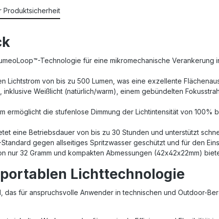
r Produktsicherheit
ck
 LumeoLoop™-Technologie für eine mikromechanische Verankerung in
en Lichtstrom von bis zu 500 Lumen, was eine exzellente Flächenaus
 inklusive Weißlicht (natürlich/warm), einem gebündelten Fokusstrahl
m ermöglicht die stufenlose Dimmung der Lichtintensität von 100% b
tet eine Betriebsdauer von bis zu 30 Stunden und unterstützt schne
-Standard gegen allseitiges Spritzwasser geschützt und für den Ei
von nur 32 Gramm und kompakten Abmessungen (42x42x22mm) bietet 
portablen Lichttechnologie
, das für anspruchsvolle Anwender in technischen und Outdoor-Bere