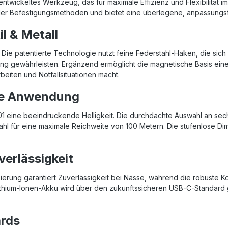
entwickeltes Werkzeug, das für maximale Effizienz und Flexibilität i
neller Befestigungsmethoden und bietet eine überlegene, anpassungs
l & Metall
 Die patentierte Technologie nutzt feine Federstahl-Haken, die sich 
 gewährleisten. Ergänzend ermöglicht die magnetische Basis eine s
beiten und Notfallsituationen macht.
ede Anwendung
ght01 eine beeindruckende Helligkeit. Die durchdachte Auswahl an s
rahl für eine maximale Reichweite von 100 Metern. Die stufenlose Di
verlässigkeit
ifizierung garantiert Zuverlässigkeit bei Nässe, während die robuste 
 Lithium-Ionen-Akku wird über den zukunftssicheren USB-C-Standard 
ards