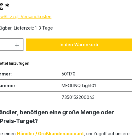
s:
 €
MwSt. zzgl. Versandkosten
ügbar, Lieferzeit: 1-3 Tage
 Anzahl: Gib den gewünschten Wert ein 
In den Warenkorb
ttel hinzufügen
mmer:
601170
nummer:
MEOLINQ Light01
7350152200043
Händler, benötigen eine große Menge oder
 Preis-Target?
ie einen
Händler / Großkundenaccount
, um Zugriff auf unsere