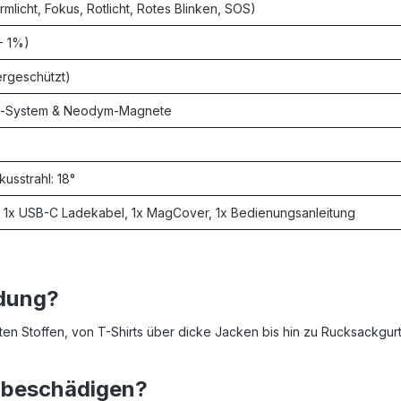
rmlicht, Fokus, Rotlicht, Rotes Blinken, SOS)
- 1%)
ergeschützt)
off-System & Neodym-Magnete
okusstrahl: 18°
, 1x USB-C Ladekabel, 1x MagCover, 1x Bedienungsanleitung
idung?
en Stoffen, von T-Shirts über dicke Jacken bis hin zu Rucksackgurten,
e beschädigen?