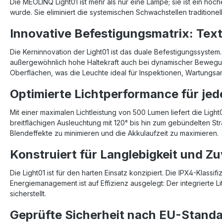
Die MEOLINQ Light01 ist mehr als nur eine Lampe; sie ist ein hoch
wurde. Sie eliminiert die systemischen Schwachstellen traditio
Innovative Befestigungsmatrix: Texti
Die Kerninnovation der Light01 ist das duale Befestigungssystem.
außergewöhnlich hohe Haltekraft auch bei dynamischer Bewegung
Oberflächen, was die Leuchte ideal für Inspektionen, Wartungsar
Optimierte Lichtperformance für j
Mit einer maximalen Lichtleistung von 500 Lumen liefert die Li
breitflächigen Ausleuchtung mit 120° bis hin zum gebündelten St
Blendeffekte zu minimieren und die Akkulaufzeit zu maximieren.
Konstruiert für Langlebigkeit und Zu
Die Light01 ist für den harten Einsatz konzipiert. Die IPX4-Klass
Energiemanagement ist auf Effizienz ausgelegt: Der integrierte
sicherstellt.
Geprüfte Sicherheit nach EU-Stand