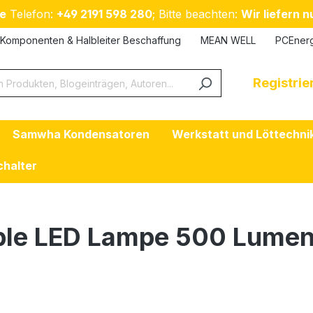
e
Telefon:
+49 2191 598 280
; Bitte beachten:
Wir liefern 
Komponenten & Halbleiter Beschaffung
MEAN WELL
PCEner
Registri
Samwha Kondensatoren
Werkstatt und Löttechni
chalter
ble LED Lampe 500 Lumen 