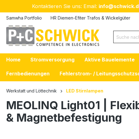
Kontaktieren Sie uns: Email:
info@schwick.d
 Hauptinhalt springen
Zur Suche springen
Zur Hauptnavigation springen
Samwha Portfolio
HR Diemen-Efiter Trafos & Wickelgüter
Home
Stromversorgung
Aktive Bauelemente
Fernbedienungen
Fehlerstrom- / Leitungsschutzs
Werkstatt und Löttechnik
LED Stirnlampen
MEOLINQ Light01 | Flexi
& Magnetbefestigung