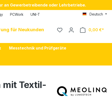
nur an Gewerbetreibende oder Lehrbetriebe.
Deutsch
gy
PCWork
UNI-T
erung für Neukunden
0,00 €
k
Messtechnik und Prüfgeräte
mit Textil-