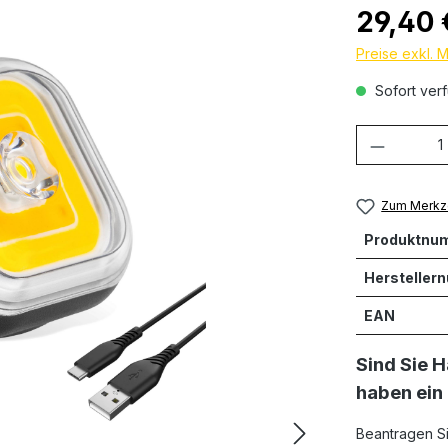
Regulärer Prei
29,40
Preise exkl. 
Sofort verf
Produkt
Zum Merkze
Produktnu
Hersteller
EAN
Sind Sie 
haben ein
Beantragen S