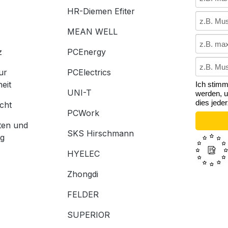
HR-Diemen Efiter
MEAN WELL
z
PCEnergy
ur
PCElectrics
heit
Ich stim
UNI-T
werden, u
dies jede
cht
PCWork
ten und
SKS Hirschmann
ng
HYELEC
Zhongdi
FELDER
SUPERIOR