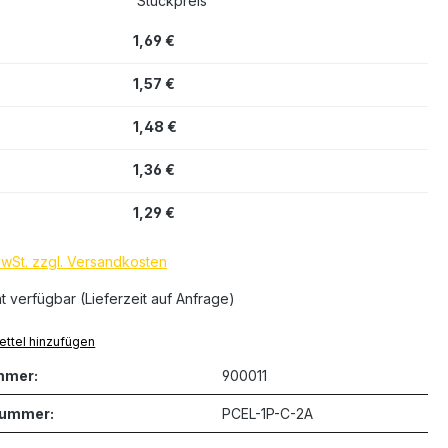
Stückpreis
1,69 €
1,57 €
1,48 €
1,36 €
1,29 €
MwSt. zzgl. Versandkosten
ht verfügbar (Lieferzeit auf Anfrage)
ttel hinzufügen
mmer:
900011
nummer:
PCEL-1P-C-2A