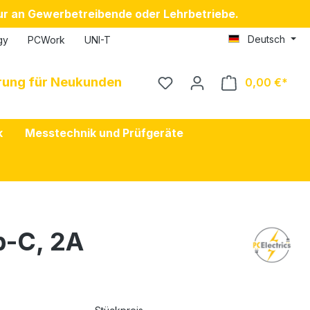
nur an Gewerbetreibende oder Lehrbetriebe.
Deutsch
gy
PCWork
UNI-T
erung für Neukunden
0,00 €
k
Messtechnik und Prüfgeräte
p-C, 2A