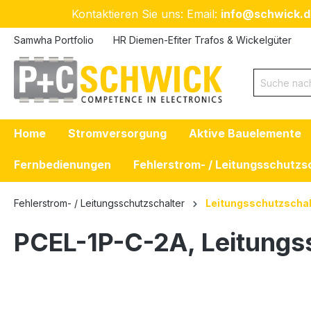
Kontaktieren Sie uns: Email:
info@schwick.d
 Hauptinhalt springen
Zur Suche springen
Zur Hauptnavigation springen
Samwha Portfolio
HR Diemen-Efiter Trafos & Wickelgüter
Home
Stromversorgung
Aktive Bauelemente
Fernbedienungen
Fehlerstrom- / Leitungsschutzs
Fehlerstrom- / Leitungsschutzschalter
Leitungsschutzschal
PCEL-1P-C-2A, Leitungss
Bildergalerie überspringen