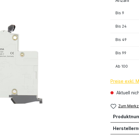
Anzahl
Bis
9
Bis
24
Bis
49
Bis
99
Ab
100
Preise exkl. 
Aktuell nic
Zum Merkze
Produktnu
Hersteller