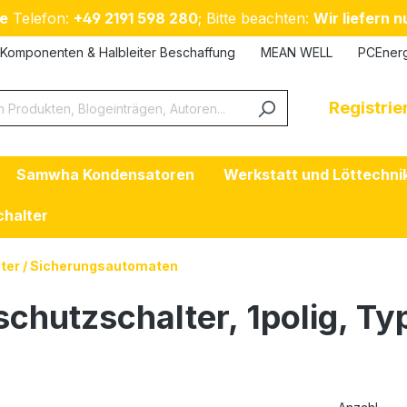
e
Telefon:
+49 2191 598 280
; Bitte beachten:
Wir liefern 
Komponenten & Halbleiter Beschaffung
MEAN WELL
PCEner
Registri
Samwha Kondensatoren
Werkstatt und Löttechni
chalter
ter / Sicherungsautomaten
chutzschalter, 1polig, Ty