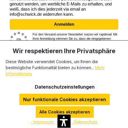
genutzt werden, um werbliche E-Mails zu erhalten, und
weiß, dass ich dies jederzeit via email an
info@schwick.de widerrufen kann.
Anmelden
Für den Versand unserer Newsletter nutzen wir rapidmail. Mit
Ihrer Anmeldung stimmen Sie zu, dass die eingegebenen
Daten an rapidmail übermittelt werden. Beachten Sie bitte
auch die
AGB
und
Datenschutzbestimmungen
von rapidmail.
Wir respektieren Ihre Privatsphäre
Diese Website verwendet Cookies, um Ihnen die
bestmögliche Funktionalität bieten zu können...
Mehr
* Alle Preise exkl. gesetzl. Mehrwertsteuer zzgl.
Informationen
.
Versandkosten
und ggf. Nachnahmegebühren, wenn nicht
anders angegeben. Wir beliefern nur Geschäftskunden,
Datenschutzeinstellungen
private Endverbraucher können nicht beliefert werden.
Nur funktionale Cookies akzeptieren
HDESakura Theme by
HosonoDE
©2025 P+C Schwick GmbH | USTID-Nr.: DE 811262748 |
Alle Cookies akzeptieren
Steuer-Nr.: 5126/5745/0020 | WEEE-Nr.: DE 73586423 | LUCID-
- Impressum
- AGB
- Datenschutz
Nr.: DE 2866101105403