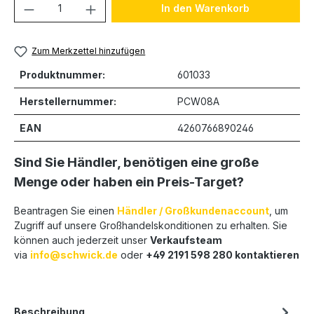
Produkt Anzahl: Gib den gewünschten We
In den Warenkorb
Zum Merkzettel hinzufügen
Produktnummer:
601033
Herstellernummer:
PCW08A
EAN
4260766890246
Sind Sie Händler, benötigen eine große
Menge oder haben ein Preis-Target?
Beantragen Sie einen
Händler / Großkundenaccount
, um
Zugriff auf unsere Großhandelskonditionen zu erhalten. Sie
können auch jederzeit unser
Verkaufsteam
via
info@schwick.de
oder
+49 2191 598 280 kontaktieren
Beschreibung