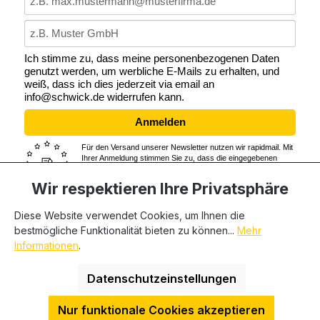
Ich stimme zu, dass meine personenbezogenen Daten
genutzt werden, um werbliche E-Mails zu erhalten, und
weiß, dass ich dies jederzeit via email an
info@schwick.de widerrufen kann.
Anmelden
Für den Versand unserer Newsletter nutzen wir rapidmail. Mit
Ihrer Anmeldung stimmen Sie zu, dass die eingegebenen
Daten an rapidmail übermittelt werden. Beachten Sie bitte
auch die
AGB
und
Datenschutzbestimmungen
von rapidmail.
Wir respektieren Ihre Privatsphäre
Diese Website verwendet Cookies, um Ihnen die
bestmögliche Funktionalität bieten zu können...
Mehr
* Alle Preise exkl. gesetzl. Mehrwertsteuer zzgl.
Informationen
.
Versandkosten
und ggf. Nachnahmegebühren, wenn nicht
anders angegeben. Wir beliefern nur Geschäftskunden,
Datenschutzeinstellungen
private Endverbraucher können nicht beliefert werden.
Nur funktionale Cookies akzeptieren
HDESakura Theme by
HosonoDE