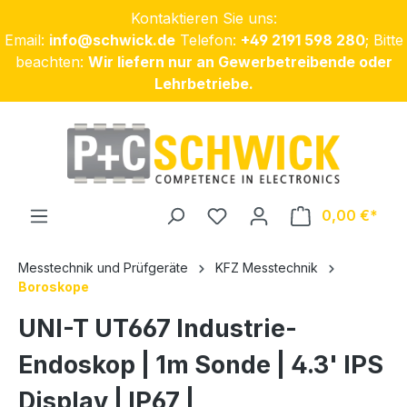
Kontaktieren Sie uns:
Zum Hauptinhalt springen
Email:
info@schwick.de
Telefon:
+49 2191 598 280
; Bitte
beachten:
Wir liefern nur an Gewerbetreibende oder
Lehrbetriebe.
0,00 €
Messtechnik und Prüfgeräte
KFZ Messtechnik
Boroskope
UNI-T UT667 Industrie-
Endoskop | 1m Sonde | 4.3' IPS
Display | IP67 |