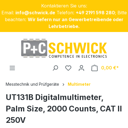
Kontaktieren Sie uns:
Zum Hauptinhalt springen
Email:
info@schwick.de
Telefon:
+49 2191 598 280
; Bitte
beachten:
Wir liefern nur an Gewerbetreibende oder
Lehrbetriebe.
0,00 €
Messtechnik und Prüfgeräte
Multimeter
UT131B Digitalmultimeter,
Palm Size, 2000 Counts, CAT II
250V