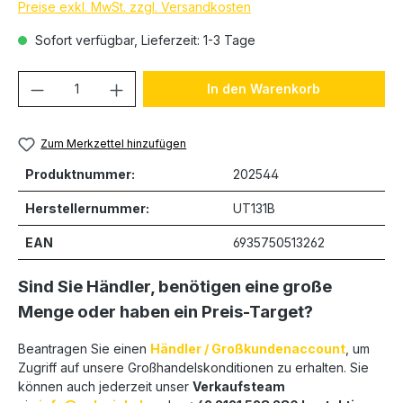
Preise exkl. MwSt. zzgl. Versandkosten
Sofort verfügbar, Lieferzeit: 1-3 Tage
Produkt Anzahl: Gib den gewünschten We
In den Warenkorb
Zum Merkzettel hinzufügen
Produktnummer:
202544
Herstellernummer:
UT131B
EAN
6935750513262
Sind Sie Händler, benötigen eine große
Menge oder haben ein Preis-Target?
Beantragen Sie einen
Händler / Großkundenaccount
, um
Zugriff auf unsere Großhandelskonditionen zu erhalten. Sie
können auch jederzeit unser
Verkaufsteam