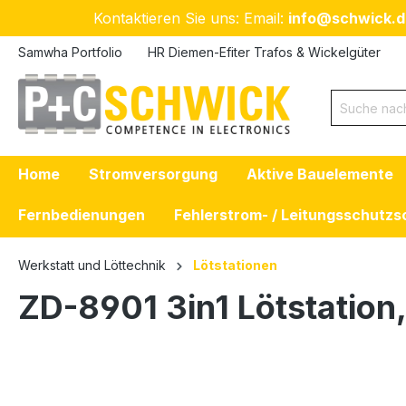
Kontaktieren Sie uns: Email:
info@schwick.d
 Hauptinhalt springen
Zur Suche springen
Zur Hauptnavigation springen
Samwha Portfolio
HR Diemen-Efiter Trafos & Wickelgüter
Home
Stromversorgung
Aktive Bauelemente
Fernbedienungen
Fehlerstrom- / Leitungsschutzs
Werkstatt und Löttechnik
Lötstationen
ZD-8901 3in1 Lötstation,
Bildergalerie überspringen