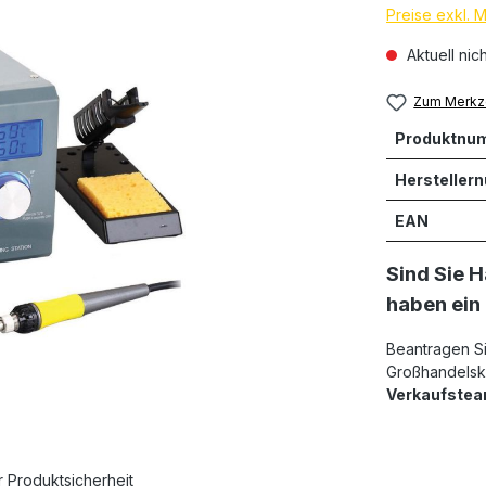
Preise exkl. 
Aktuell nic
Zum Merkze
Produktnu
Hersteller
EAN
Sind Sie 
haben ein
Beantragen S
Großhandelsko
Verkaufste
r Produktsicherheit