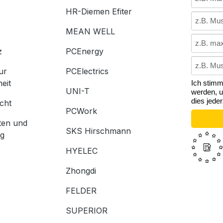
HR-Diemen Efiter
MEAN WELL
z
PCEnergy
ur
PCElectrics
heit
Ich stim
UNI-T
werden, u
dies jede
cht
PCWork
ten und
SKS Hirschmann
ng
HYELEC
Zhongdi
FELDER
SUPERIOR