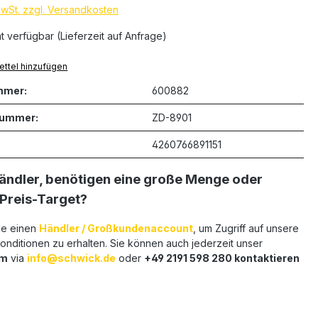
MwSt. zzgl. Versandkosten
ht verfügbar (Lieferzeit auf Anfrage)
ttel hinzufügen
mmer:
600882
nummer:
ZD-8901
4260766891151
Händler, benötigen eine große Menge oder
 Preis-Target?
ie einen
Händler / Großkundenaccount
, um Zugriff auf unsere
nditionen zu erhalten. Sie können auch jederzeit unser
am
via
info@schwick.de
oder
+49 2191 598 280 kontaktieren