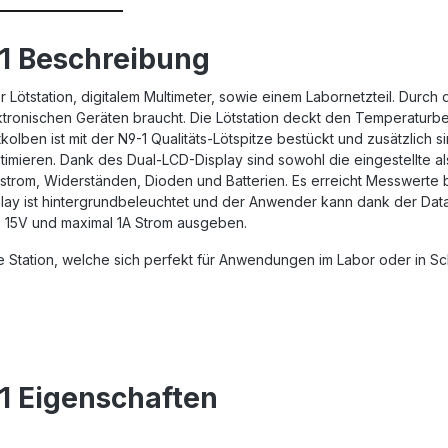
n1 Beschreibung
er Lötstation, digitalem Multimeter, sowie einem Labornetzteil. Durch
ktronischen Geräten braucht. Die Lötstation deckt den Temperaturb
lben ist mit der N9-1 Qualitäts-Lötspitze bestückt und zusätzlich s
mieren. Dank des Dual-LCD-Display sind sowohl die eingestellte al
strom, Widerständen, Dioden und Batterien. Es erreicht Messwerte
y ist hintergrundbeleuchtet und der Anwender kann dank der Data
is 15V und maximal 1A Strom ausgeben.
e Station, welche sich perfekt für Anwendungen im Labor oder in Sch
n1 Eigenschaften