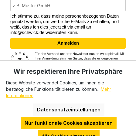
Ich stimme zu, dass meine personenbezogenen Daten
genutzt werden, um werbliche E-Mails zu erhalten, und
weiß, dass ich dies jederzeit via email an
info@schwick.de widerrufen kann.
Anmelden
Für den Versand unserer Newsletter nutzen wir rapidmail. Mit
Ihrer Anmeldung stimmen Sie zu, dass die eingegebenen
Daten an rapidmail übermittelt werden. Beachten Sie bitte
auch die
AGB
und
Datenschutzbestimmungen
von rapidmail.
Wir respektieren Ihre Privatsphäre
Diese Website verwendet Cookies, um Ihnen die
bestmögliche Funktionalität bieten zu können...
Mehr
* Alle Preise exkl. gesetzl. Mehrwertsteuer zzgl.
Informationen
.
Versandkosten
und ggf. Nachnahmegebühren, wenn nicht
anders angegeben. Wir beliefern nur Geschäftskunden,
Datenschutzeinstellungen
private Endverbraucher können nicht beliefert werden.
Nur funktionale Cookies akzeptieren
HDESakura Theme by
HosonoDE
©2025 P+C Schwick GmbH | USTID-Nr.: DE 811262748 |