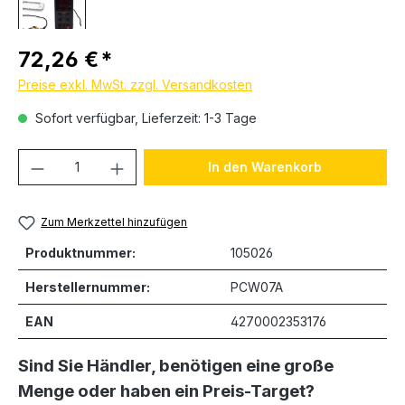
Regulärer Preis:
72,26 €
Preise exkl. MwSt. zzgl. Versandkosten
Sofort verfügbar, Lieferzeit: 1-3 Tage
Produkt Anzahl: Gib den gewünschten We
In den Warenkorb
Zum Merkzettel hinzufügen
Produktnummer:
105026
Herstellernummer:
PCW07A
EAN
4270002353176
Sind Sie Händler, benötigen eine große
Menge oder haben ein Preis-Target?