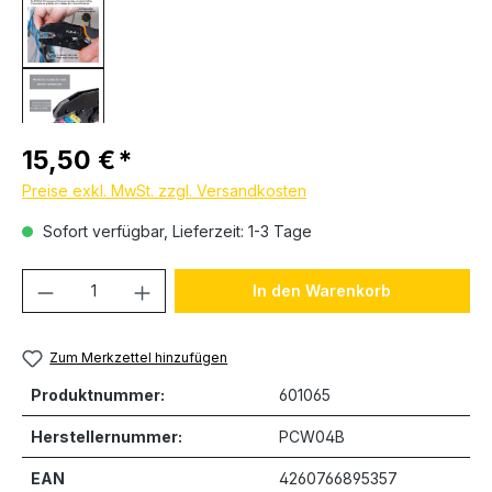
Regulärer Preis:
15,50 €
Preise exkl. MwSt. zzgl. Versandkosten
Sofort verfügbar, Lieferzeit: 1-3 Tage
Produkt Anzahl: Gib den gewünschten We
In den Warenkorb
Zum Merkzettel hinzufügen
Produktnummer:
601065
Herstellernummer:
PCW04B
EAN
4260766895357