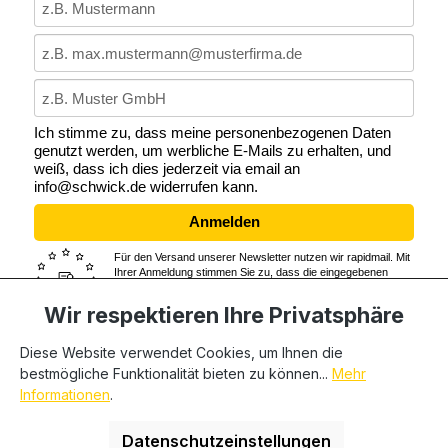
Ich stimme zu, dass meine personenbezogenen Daten
genutzt werden, um werbliche E-Mails zu erhalten, und
weiß, dass ich dies jederzeit via email an
info@schwick.de widerrufen kann.
Anmelden
Für den Versand unserer Newsletter nutzen wir rapidmail. Mit
Ihrer Anmeldung stimmen Sie zu, dass die eingegebenen
Daten an rapidmail übermittelt werden. Beachten Sie bitte
auch die
AGB
und
Datenschutzbestimmungen
von rapidmail.
Wir respektieren Ihre Privatsphäre
Diese Website verwendet Cookies, um Ihnen die
bestmögliche Funktionalität bieten zu können...
Mehr
* Alle Preise exkl. gesetzl. Mehrwertsteuer zzgl.
Informationen
.
Versandkosten
und ggf. Nachnahmegebühren, wenn nicht
anders angegeben. Wir beliefern nur Geschäftskunden,
Datenschutzeinstellungen
private Endverbraucher können nicht beliefert werden.