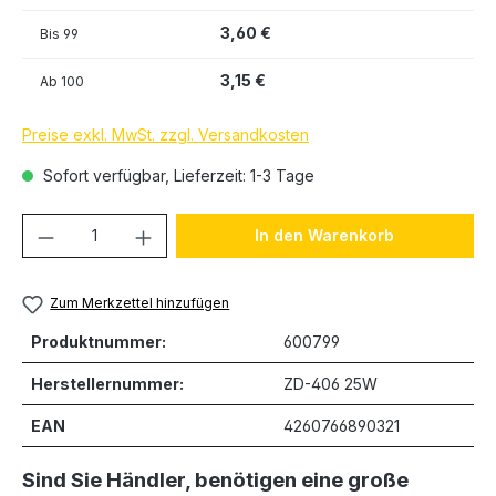
3,60 €
Bis
99
3,15 €
Ab
100
Preise exkl. MwSt. zzgl. Versandkosten
Sofort verfügbar, Lieferzeit: 1-3 Tage
Produkt Anzahl: Gib den gewünschten We
In den Warenkorb
Zum Merkzettel hinzufügen
Produktnummer:
600799
Herstellernummer:
ZD-406 25W
EAN
4260766890321
Sind Sie Händler, benötigen eine große