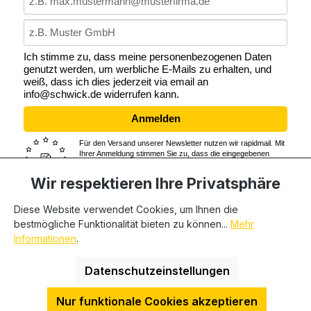
Ich stimme zu, dass meine personenbezogenen Daten
genutzt werden, um werbliche E-Mails zu erhalten, und
weiß, dass ich dies jederzeit via email an
info@schwick.de widerrufen kann.
Anmelden
Für den Versand unserer Newsletter nutzen wir rapidmail. Mit
Ihrer Anmeldung stimmen Sie zu, dass die eingegebenen
Daten an rapidmail übermittelt werden. Beachten Sie bitte
auch die
AGB
und
Datenschutzbestimmungen
von rapidmail.
Wir respektieren Ihre Privatsphäre
Diese Website verwendet Cookies, um Ihnen die
bestmögliche Funktionalität bieten zu können...
Mehr
* Alle Preise exkl. gesetzl. Mehrwertsteuer zzgl.
Informationen
.
Versandkosten
und ggf. Nachnahmegebühren, wenn nicht
anders angegeben. Wir beliefern nur Geschäftskunden,
Datenschutzeinstellungen
private Endverbraucher können nicht beliefert werden.
Nur funktionale Cookies akzeptieren
HDESakura Theme by
HosonoDE